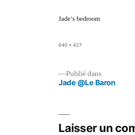
Jade’s bedroom
Taille
640 × 427
originale
Publié dans
Jade @Le Baron
Navigation
de
l’article
Laisser un co