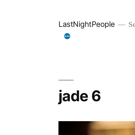
Aller
au
LastNightPeople
Se
contenu
jade 6