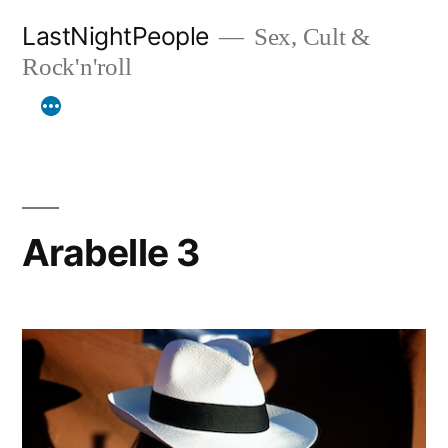
Aller
LastNightPeople
Sex, Cult &
au
Rock'n'roll
contenu
Arabelle 3