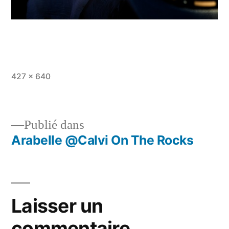
Taille
427 × 640
originale
Publié dans
Arabelle @Calvi On The Rocks
Navigation
de
l’article
Laisser un
commentaire