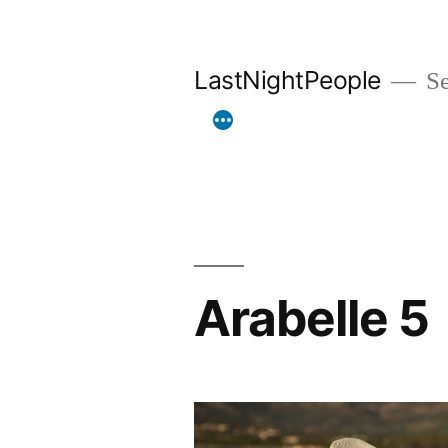
Aller
au
LastNightPeople
Se
contenu
Arabelle 5