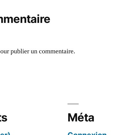
mmentaire
our publier un commentaire.
ts
Méta
er)
Connexion