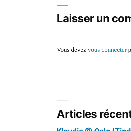
de
l’article
Laisser un co
Vous devez
vous connecter
p
Articles récen
Klaudia @ Oslo (Tind