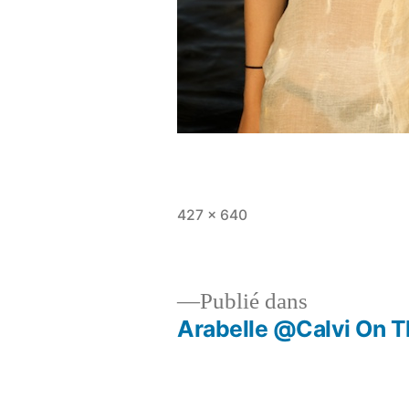
Taille
427 × 640
originale
Publié dans
Arabelle @Calvi On 
Navigation