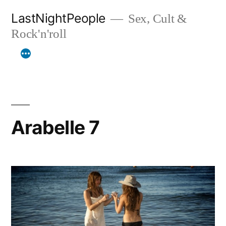
Aller
LastNightPeople
Sex, Cult &
au
Rock'n'roll
contenu
Arabelle 7