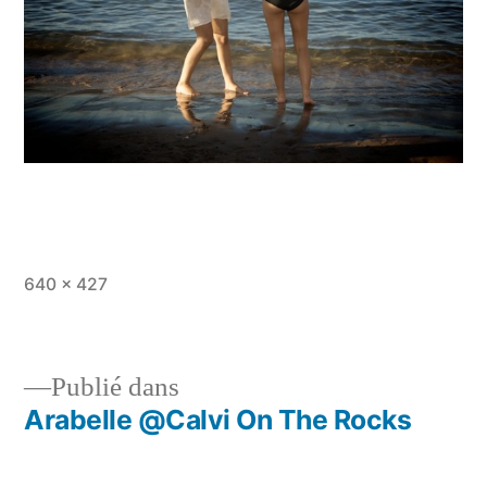
Taille
640 × 427
originale
Publié dans
Arabelle @Calvi On The Rocks
Navigation