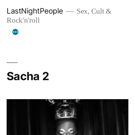
Aller
LastNightPeople
Sex, Cult &
au
Rock'n'roll
contenu
Sacha 2