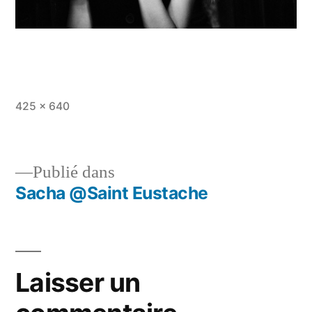
Taille
425 × 640
originale
Publié dans
Sacha @Saint Eustache
Navigation
de
l’article
Laisser un