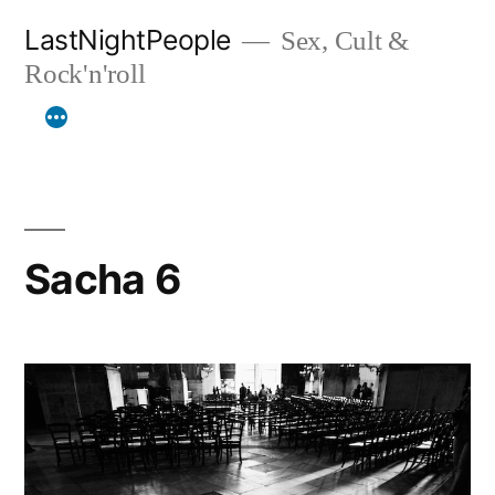
Aller
LastNightPeople
Sex, Cult &
au
Rock'n'roll
contenu
Sacha 6