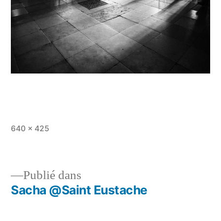
Taille
640 × 425
originale
Publié dans
Sacha @Saint Eustache
Navigation