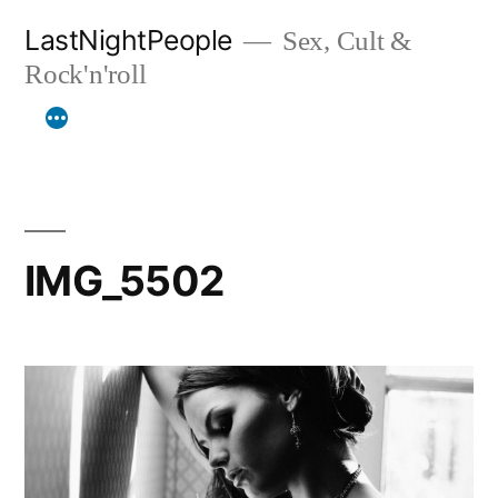
Aller
LastNightPeople
Sex, Cult &
au
Rock'n'roll
contenu
IMG_5502