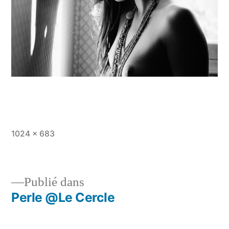
Taille
1024 × 683
originale
Publié dans
Perle @Le Cercle
Navigation