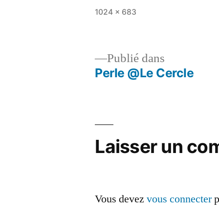
Taille
1024 × 683
originale
Publié dans
Perle @Le Cercle
Navigation
de
l’article
Laisser un co
Vous devez
vous connecter
p