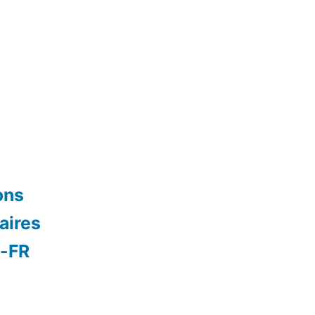
ons
aires
s-FR