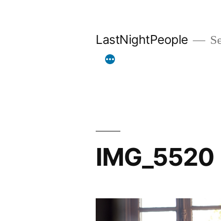
Aller
au
LastNightPeople
Se
contenu
IMG_5520