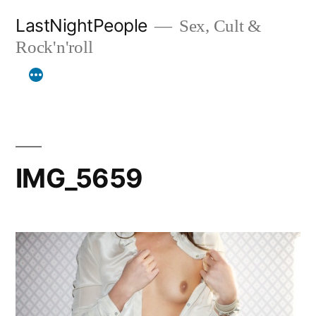
Aller
LastNightPeople
Sex, Cult &
au
Rock'n'roll
contenu
IMG_5659