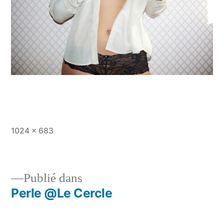
Taille
1024 × 683
originale
Publié dans
Perle @Le Cercle
Navigation