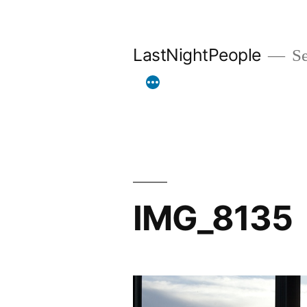
Aller
au
LastNightPeople
Se
contenu
IMG_8135