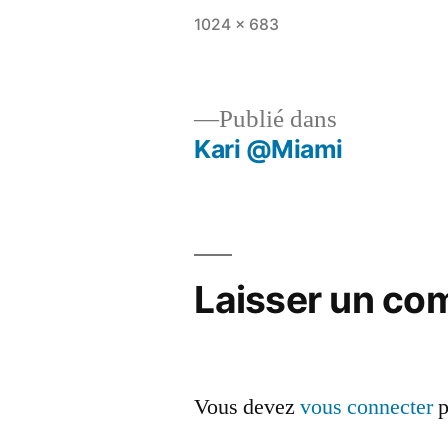
Taille
1024 × 683
originale
Publié dans
Kari @Miami
Navigation
de
l’article
Laisser un co
Vous devez
vous connecter
p