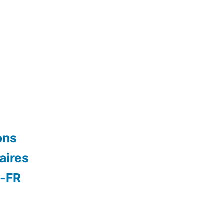
ons
aires
s-FR