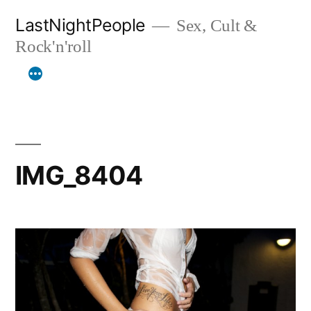
Aller
LastNightPeople
Sex, Cult &
au
Rock'n'roll
contenu
IMG_8404