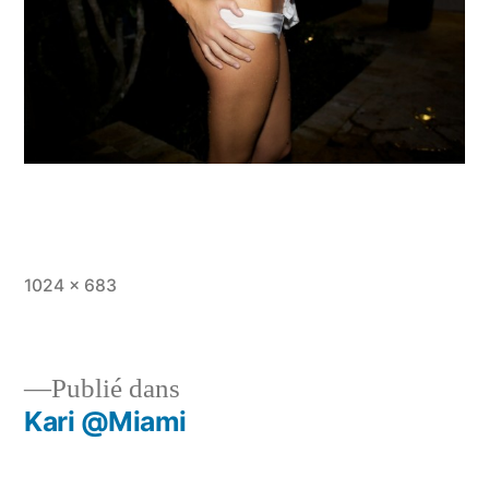
Taille
1024 × 683
originale
Publié dans
Kari @Miami
Navigation