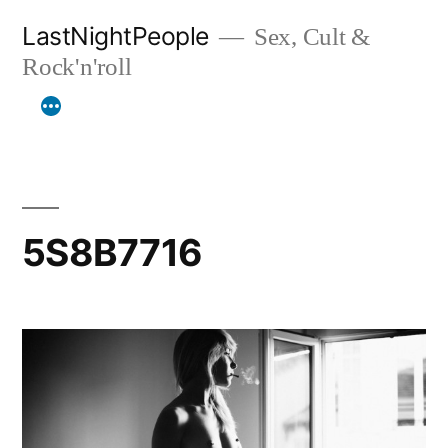
Aller
LastNightPeople
Sex, Cult &
au
Rock'n'roll
contenu
5S8B7716