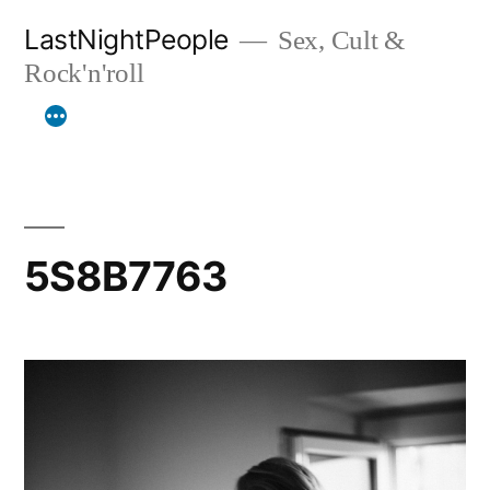
Aller
LastNightPeople
Sex, Cult &
au
Rock'n'roll
contenu
5S8B7763