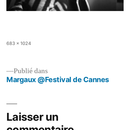
Taille
683 × 1024
originale
Publié dans
Margaux @Festival de Cannes
Navigation
de
l’article
Laisser un
commentaire