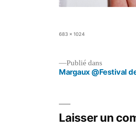
Taille
683 × 1024
originale
Publié dans
Margaux @Festival d
Navigation
de
l’article
Laisser un co