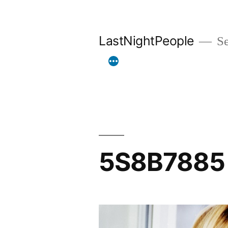
Aller
au
LastNightPeople
Se
contenu
5S8B7885 