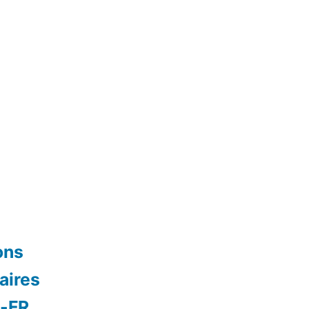
ons
aires
s-FR