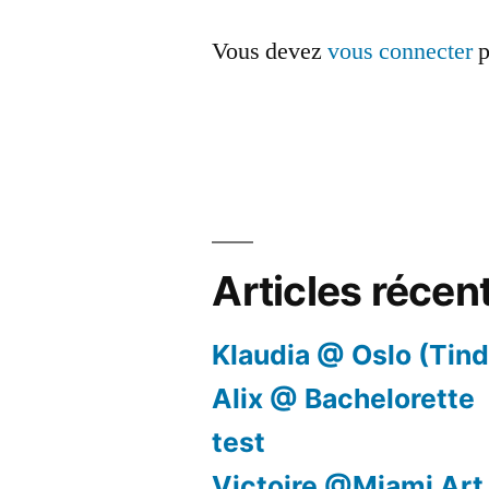
Vous devez
vous connecter
p
Articles récen
Klaudia @ Oslo (Tind
Alix @ Bachelorette
test
Victoire @Miami Art