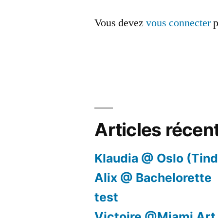
Vous devez
vous connecter
p
Articles récen
Klaudia @ Oslo (Tind
Alix @ Bachelorette
test
Victoire @Miami Art