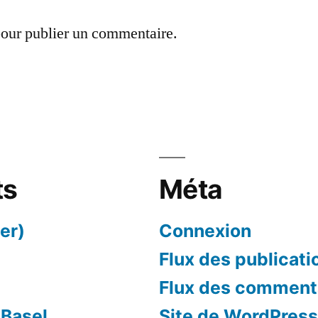
our publier un commentaire.
ts
Méta
er)
Connexion
Flux des publicati
Flux des comment
 Basel
Site de WordPres