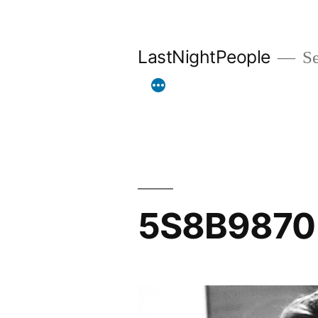
Aller
au
LastNightPeople
Se
contenu
5S8B9870