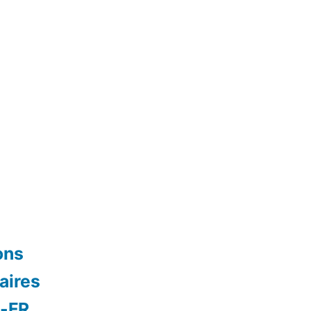
ons
aires
s-FR