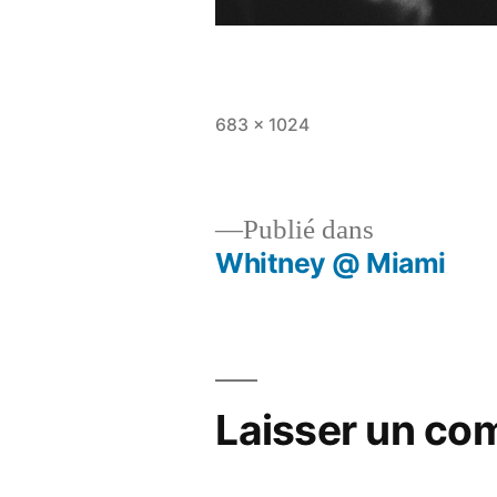
Taille
683 × 1024
originale
Publié dans
Whitney @ Miami
Navigation
de
l’article
Laisser un co