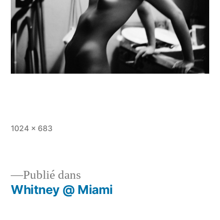
Taille
1024 × 683
originale
Publié dans
Whitney @ Miami
Navigation