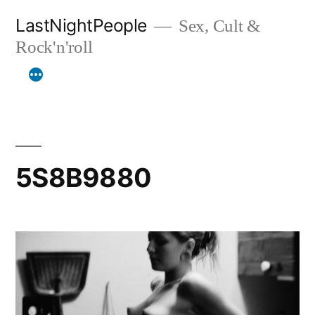
Aller
LastNightPeople
Sex, Cult &
au
Rock'n'roll
contenu
5S8B9880