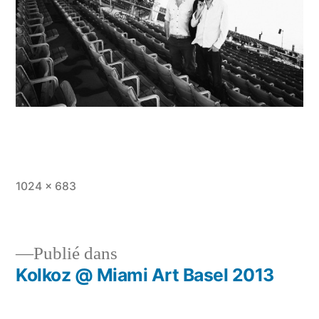
Taille
1024 × 683
originale
Publié dans
Kolkoz @ Miami Art Basel 2013
Navigation