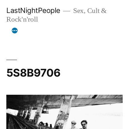
Aller
LastNightPeople
Sex, Cult &
au
Rock'n'roll
contenu
5S8B9706