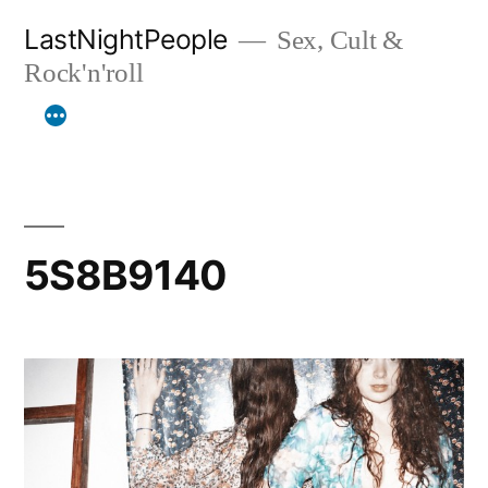
Aller
LastNightPeople
Sex, Cult &
au
Rock'n'roll
contenu
5S8B9140