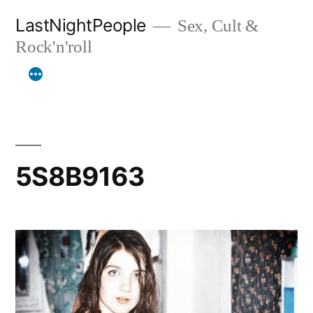
Aller
LastNightPeople
Sex, Cult &
au
Rock'n'roll
contenu
5S8B9163