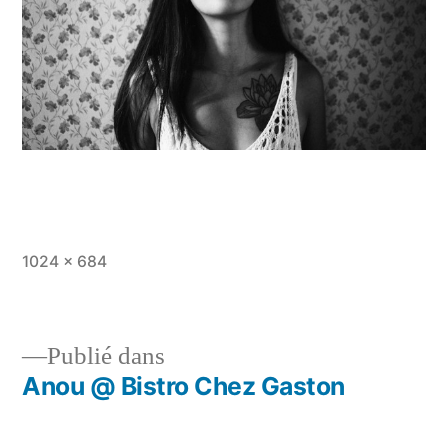
Taille
1024 × 684
originale
Publié dans
Anou @ Bistro Chez Gaston
Navigation