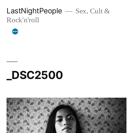
Aller
LastNightPeople
Sex, Cult &
au
Rock'n'roll
contenu
_DSC2500