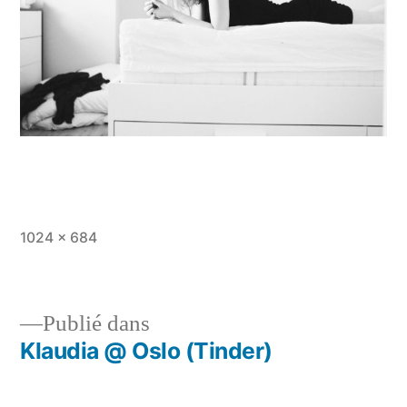
Taille
1024 × 684
originale
Publié dans
Klaudia @ Oslo (Tinder)
Navigation