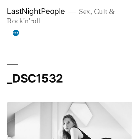
Aller
LastNightPeople
Sex, Cult &
au
Rock'n'roll
contenu
_DSC1532