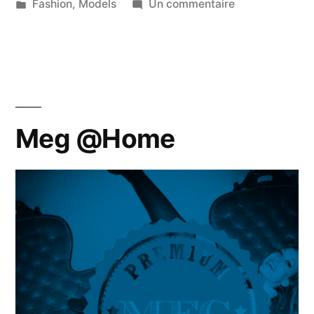
par
Publié
sur
Fashion
,
Models
Un commentaire
dans
Juliette
@Baron
Meg @Home