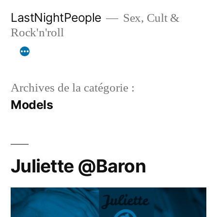
Aller
LastNightPeople
Sex, Cult &
au
Rock'n'roll
contenu
Archives de la catégorie :
Models
Juliette @Baron