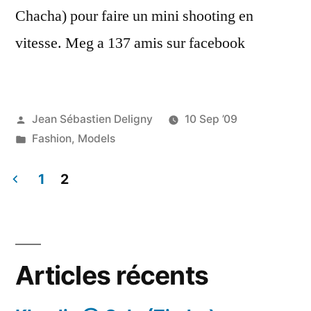
Chacha) pour faire un mini shooting en
vitesse. Meg a 137 amis sur facebook
Publié
Jean Sébastien Deligny
10 Sep ’09
par
Publié
Fashion
,
Models
dans
1
2
Pagination
des
publications
Articles récents