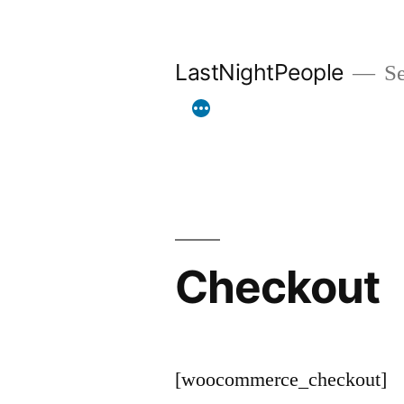
Aller
au
LastNightPeople
Se
contenu
Checkout
[woocommerce_checkout]