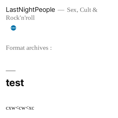
Aller
LastNightPeople
Sex, Cult &
au
Rock'n'roll
contenu
Format archives :
test
cxw<cw<xc