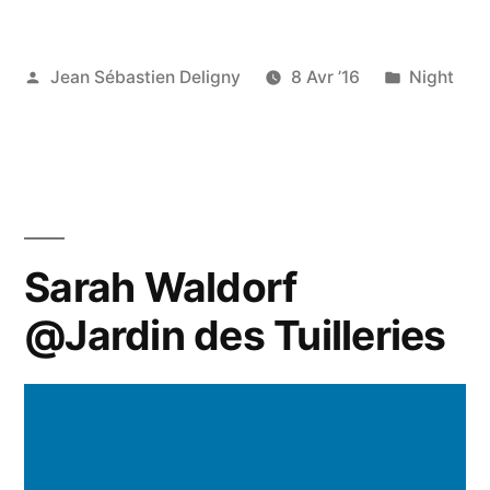
Publié
Publié
Jean Sébastien Deligny
8 Avr ’16
Night
par
dans
Sarah Waldorf
@Jardin des Tuilleries