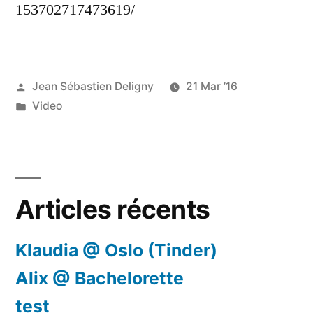
153702717473619/
Publié
Jean Sébastien Deligny
21 Mar ’16
par
Publié
Video
dans
Articles récents
Klaudia @ Oslo (Tinder)
Alix @ Bachelorette
test