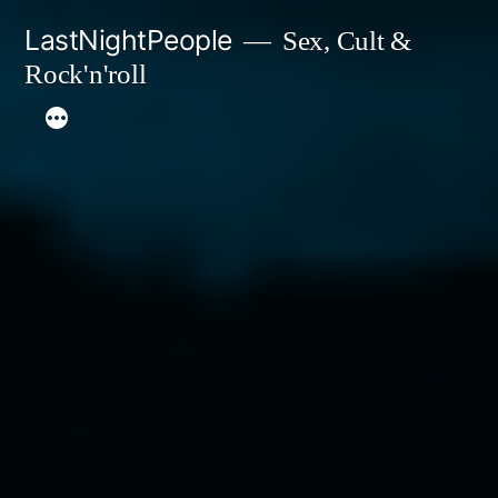
Aller
LastNightPeople
Sex, Cult &
au
Rock'n'roll
contenu