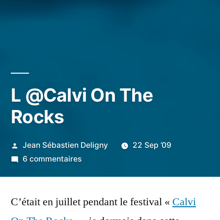
L @Calvi On The
Rocks
Publié
Jean Sébastien Deligny
22 Sep ’09
par
sur
6 commentaires
L
@Calvi
C’était en juillet pendant le festival «
On
Calvi
The