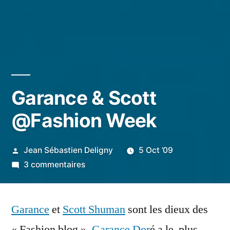
Garance & Scott
@Fashion Week
Publié
Jean Sébastien Deligny
5 Oct ’09
par
sur
3 commentaires
Garance
&
Garance
et
Scott Shuman
Scott
sont les dieux des
@Fashion
« Fashion blog »,
Garance Dor
é a le plus