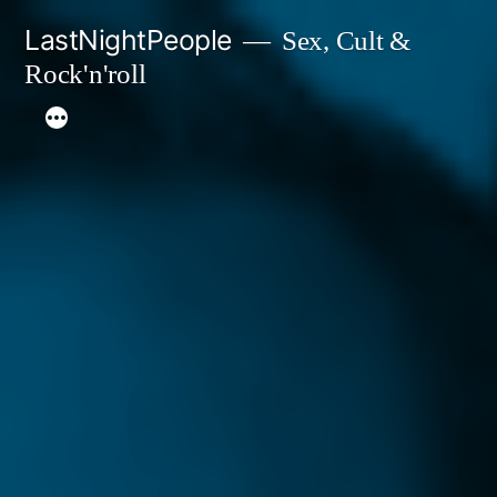
Aller
LastNightPeople
Sex, Cult &
au
Rock'n'roll
contenu