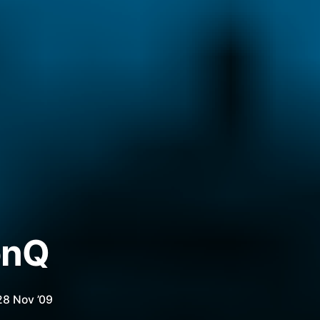
onQ
28 Nov ’09