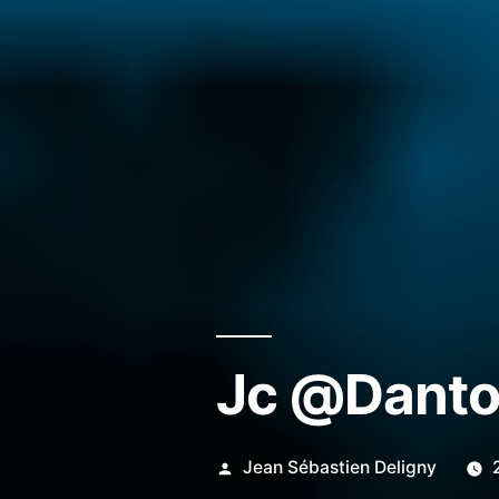
Jc @Dant
Publié
Jean Sébastien Deligny
par