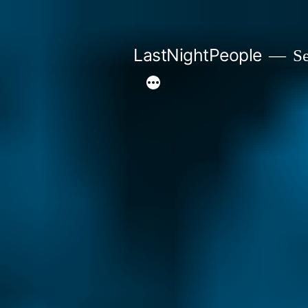
Aller
au
LastNightPeople
Se
contenu