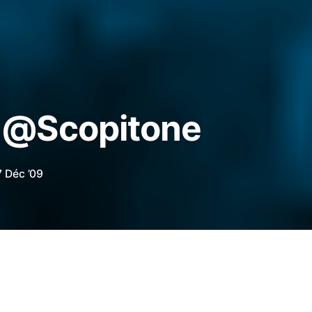
 @Scopitone
7 Déc ’09
e, charmant, très « Gentleman » (du genre à