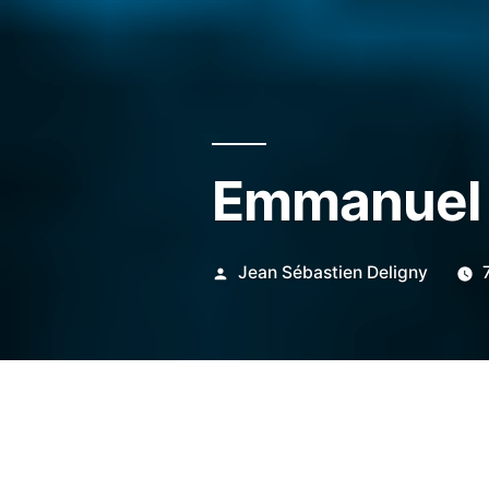
Emmanuel
Publié
Jean Sébastien Deligny
par
Emmanuel est un enthousiast