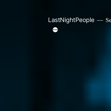
Aller
au
LastNightPeople
Se
contenu