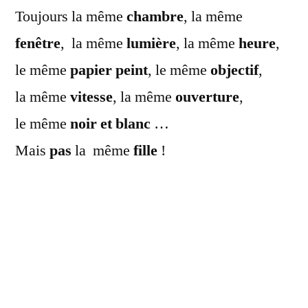
Toujours la même
chambre
, la même
fenêtre
, la même
lumière
, la même
heure
,
le même
papier
peint
, le même
objectif
,
la même
vitesse
, la même
ouverture
,
le même
noir et blanc
…
Mais
pas
la même
fille
!
Mathilde a 374 amis sur facebook