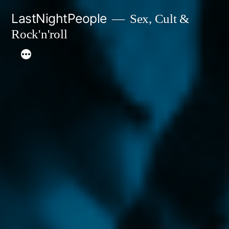
Aller
LastNightPeople
Sex, Cult &
au
Rock'n'roll
contenu