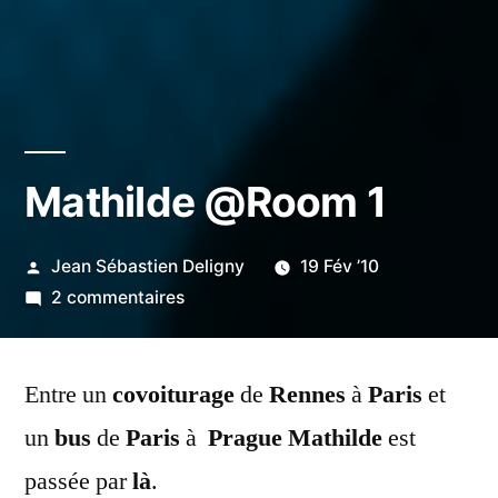
Mathilde @Room 1
Publié
Jean Sébastien Deligny
19 Fév ’10
par
sur
2 commentaires
Mathilde
@Room
Entre un
covoiturage
1
de
Rennes
à
Paris
et
un
bus
de
Paris
à
Prague
Mathilde
est
passée par
là
.