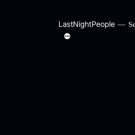
Aller
au
LastNightPeople
Se
contenu