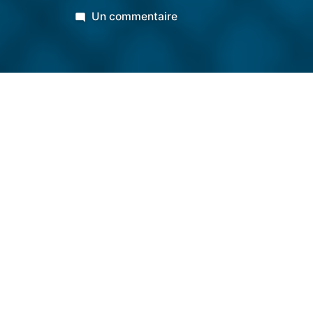
sur
Un commentaire
Domitille
@Café
Charlot