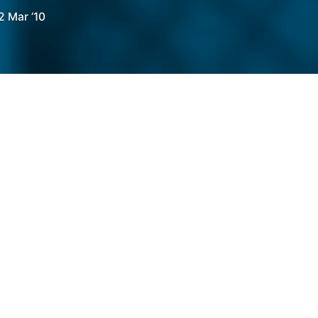
2 Mar ’10
orte un nom composé à rallonge, deux bonnes
sa culotte … sinon toujours la même fenêtre,
 …
cebook