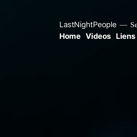
Aller
au
LastNightPeople
Se
contenu
Home
Videos
Liens