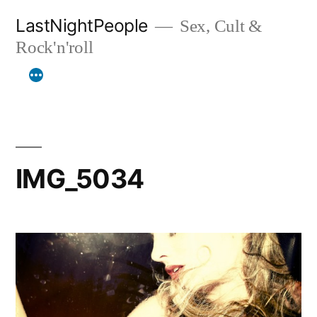
Aller
LastNightPeople
Sex, Cult &
au
Rock'n'roll
contenu
IMG_5034