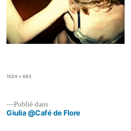
Taille
1024 × 683
originale
Publié dans
Giulia @Café de Flore
Navigation