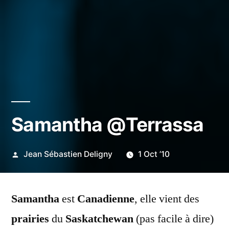
Samantha @Terrassa
Publié
Jean Sébastien Deligny
1 Oct ’10
par
Samantha
est
Canadienne
, elle vient des
prairies
du
Saskatchewan
(pas facile à dire)