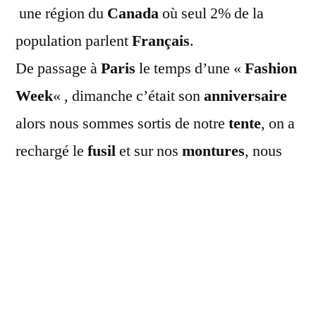
une région du
Canada
où seul 2% de la
population parlent
Français
.
De passage à
Paris
le temps d’une «
Fashion
Week
« , dimanche c’était son
anniversaire
alors nous sommes sortis de notre
tente
, on a
rechargé le
fusil
et sur nos
montures
, nous
avons traversé Paris au
galop
. Tout à coup un
orage
nous oblige à nous abriter dans un
Saloon
, accueilli par le taulier
Lionel
, nous
avons
dansé
le
french cancan
, bu de la
gnôle
, fumé du
chanvre
, pissé dans les
orties
.