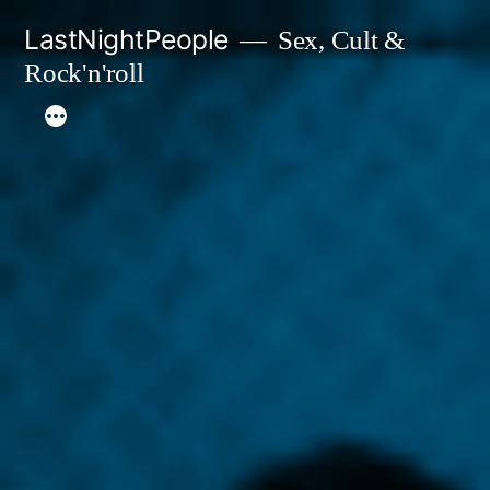
Aller
LastNightPeople
Sex, Cult &
au
Rock'n'roll
contenu