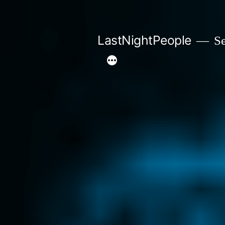
Aller
au
LastNightPeople
Se
contenu