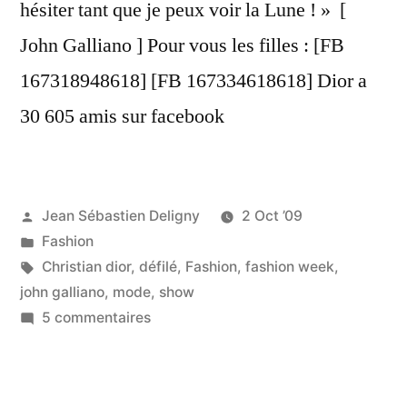
hésiter tant que je peux voir la Lune ! » [
John Galliano ] Pour vous les filles : [FB
167318948618] [FB 167334618618] Dior a
30 605 amis sur facebook
Publié
Jean Sébastien Deligny
2 Oct ’09
par
Publié
Fashion
dans
Étiquettes :
Christian dior
,
défilé
,
Fashion
,
fashion week
,
john galliano
,
mode
,
show
sur
5 commentaires
Christian
@Dior