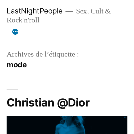
Aller
LastNightPeople
Sex, Cult &
au
Rock'n'roll
contenu
Archives de l’étiquette :
mode
Christian @Dior